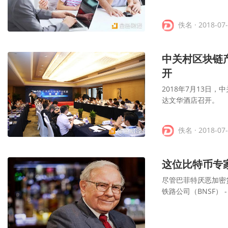
佚名
· 2018-07
中关村区块链产
开
2018年7月13日
达文华酒店召开。
佚名
· 2018-07
这位比特币专
尽管巴菲特厌恶加密
铁路公司（BNSF） - B