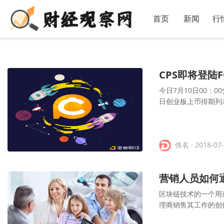
首页
新闻
行
CPS即将登陆F
今日7月10日00：00
日创业板上币排期列
佚名
· 2018-07
营销人员如何
区块链技术的一个用
理商销售其工作的创