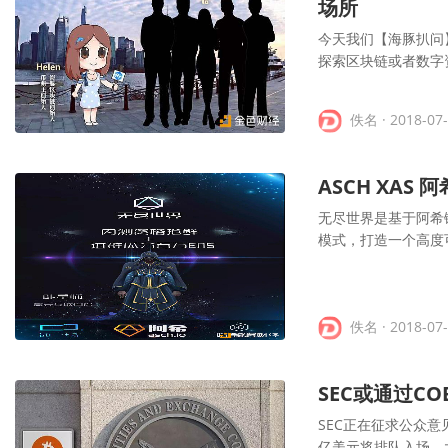
场所
今天我们【海豚扒问
探索区块链或者数字
佚名
· 2018-07
ASCH XA
无尽世界是基于阿希
模式，打造一个高度
佚名
· 2018-07
SEC或通过C
SEC正在征求公众意
亿美元将排队入场，