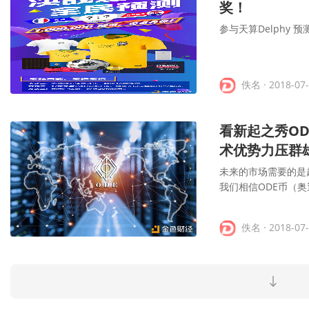
奖！
参与天算Delphy
佚名
· 2018-07
看新起之秀O
术优势力压群
未来的市场需要的是
我们相信ODE币（
佚名
· 2018-07