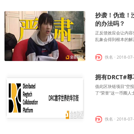
抄袭！伪造！
的办法吗？
正反馈效应会让内容
乱象会得到根本的解
佚名
· 2018-07
拥有DRCT#
值此区块链项目“空投”
了“荣誉”这一币圈
佚名
· 2018-07