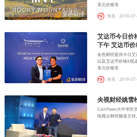
美元价格等
佚名
· 2018-07
艾达币今日价格
下午 艾达币价格
金色财经提供今日艾
以及艾达币价格K线
美元价格等
佚名
· 2018-07
央视财经姚雪
CoinPaws大中
电视台财经频道主持