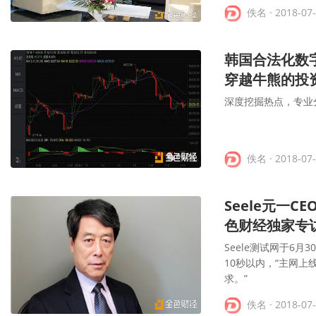
佚名
· 2018-07
韩国合法化数
穿越牛熊的投
深度挖掘热点，专业
佚名
· 2018-07
Seele元一C
色财经独家专
Seele测试网于6月
10秒以内，“主网
求。”
佚名
· 2018-07